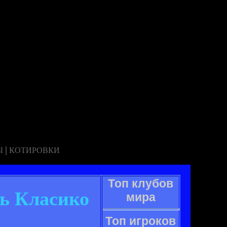
|
Ы
КОТИРОВКИ
Топ клубов
ль Класико
мира
Топ игроков