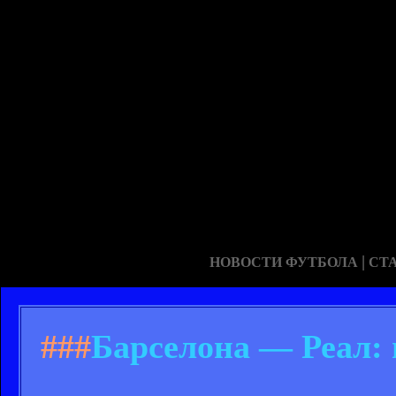
|
НОВОСТИ ФУТБОЛА
СТ
###
Барселона — Реал: 