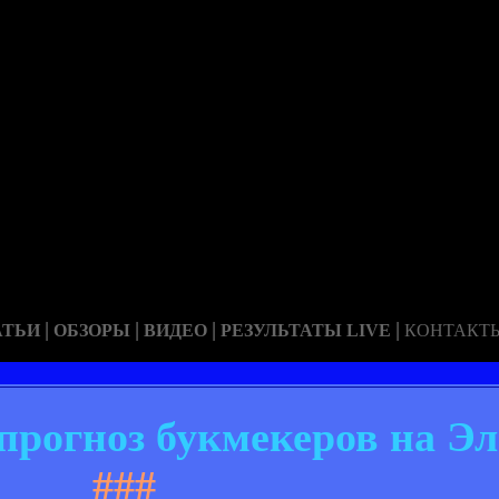
|
|
|
|
АТЬИ
ОБЗОРЫ
ВИДЕО
РЕЗУЛЬТАТЫ LIVE
КОНТАКТ
прогноз букмекеров на Э
###