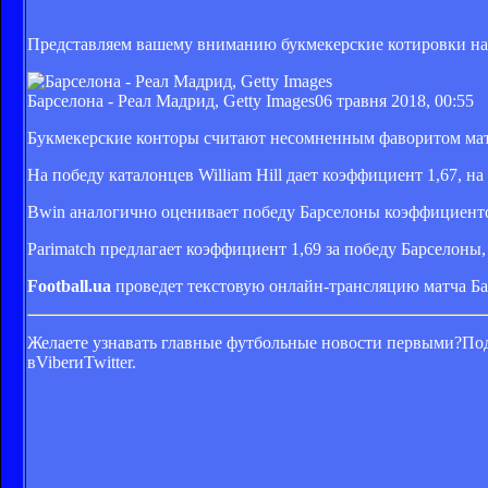
Представляем вашему вниманию букмекерские котировки на 
Барселона - Реал Мадрид, Getty Images
06 травня 2018, 00:55
Букмекерские конторы считают несомненным фаворитом мат
На победу каталонцев William Hill дает коэффициент 1,67, на 
Bwin аналогично оценивает победу Барселоны коэффициентом 
Parimatch предлагает коэффициент 1,69 за победу Барселоны, 
Football.ua
проведет текстовую онлайн-трансляцию матча Бар
Желаете узнавать главные футбольные новости первыми?Под
вViberиTwitter.