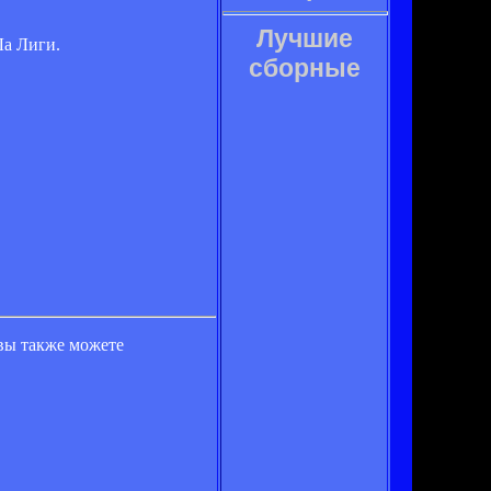
Лучшие
Ла Лиги.
сборные
вы также можете